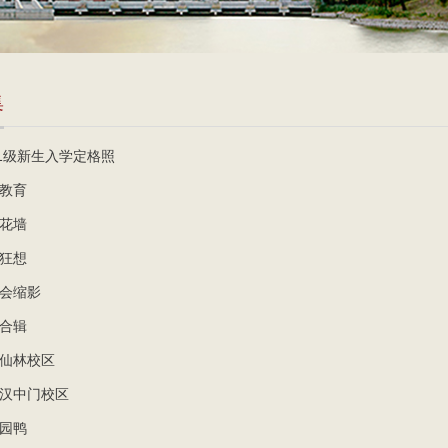
集
21级新生入学定格照
教育
花墙
狂想
会缩影
合辑
仙林校区
汉中门校区
园鸭