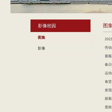
图
影像校园
图集
20
劳动
影像
蔷薇
春日
运动
食堂
发现
探索
逛校