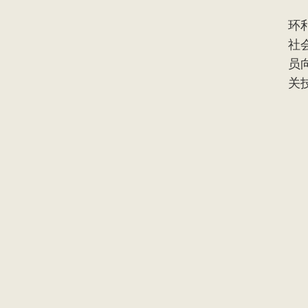
展
环
社
员
关