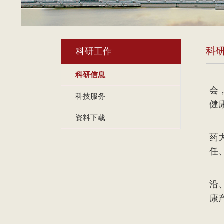
科
科研工作
科研信息
1
会
科技服务
健
资料下载
南
药
任
郝
沿
康