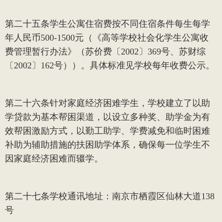
第二十五条
学生公寓住宿费按不同住宿条件每生每学
年人民币
500-1500
元（《高等学校社会化学生公寓收
费管理暂行办法》（苏价费〔
2002
〕
369
号、苏财综
〔
2002
〕
162
号））。具体标准见学校每年收费公示。
第二十六条
针对家庭经济困难学生，学校建立了以助
学贷款为基本帮困渠道，以设立多种奖、助学金为有
效帮困激励方式，以勤工助学、学费减免和临时困难
补助为辅助措施的扶困助学体系，确保每一位学生不
因家庭经济困难而辍学。
第二十七条
学校通讯地址：南京市栖霞区仙林大道
138
号