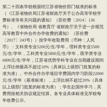
第二十四条
学校根据经江苏省物价部门核准的标准
（《江苏省物价局江苏省财政厅关于公办高等学校学
费标准等有关问题的通知》（苏价费〔
2014
〕
136
号）、《省物价局 省教育厅 省财政厅关于进一步规范
高等教育中外合作办学收费的通知》（苏价费
〔
2017
〕
243
号））按学年收取费用（币种：人民
币）：文科类专业
5200
元
/
生
/
学年，理科类专业
5500
元
/
生
/
学年，工科类专业
5800
元
/
生
/
学年，医学类专业
6800
元
/
生
/
学年，江苏省优势学科专业在当期建设期间
上浮比例最高不超过
10%
（具体以上级部门批复的标
准为准）。中外合作办学项目学费国内学习阶段
22000
元
/
生
/
学年（基准标准），上浮比例不超过
20%
（具体
以上级部门批复的标准为准）；学生赴国外学习，其
费用按相关协议规定结算。各专业具体标准见学校每
年收费公示。