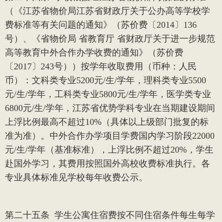
（《江苏省物价局江苏省财政厅关于公办高等学校学
费标准等有关问题的通知》（苏价费〔
2014
〕
136
号）、《省物价局 省教育厅 省财政厅关于进一步规范
高等教育中外合作办学收费的通知》（苏价费
〔
2017
〕
243
号））按学年收取费用（币种：人民
币）：文科类专业
5200
元
/
生
/
学年，理科类专业
5500
元
/
生
/
学年，工科类专业
5800
元
/
生
/
学年，医学类专业
6800
元
/
生
/
学年，江苏省优势学科专业在当期建设期间
上浮比例最高不超过
10%
（具体以上级部门批复的标
准为准）。中外合作办学项目学费国内学习阶段
22000
元
/
生
/
学年（基准标准），上浮比例不超过
20%
，学生
赴国外学习，其费用按照国外高校收费标准执行。各
专业具体标准见学校每年收费公示。
第二十五条
学生公寓住宿费按不同住宿条件每生每学