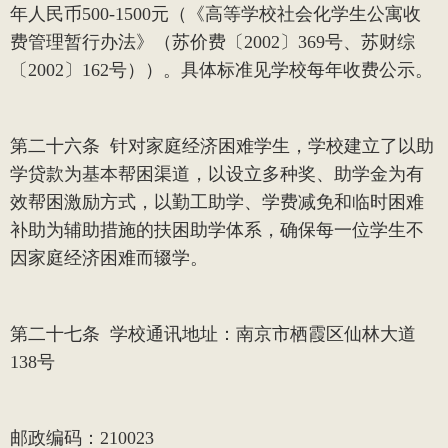
年人民币
500-1500
元（《高等学校社会化学生公寓收
费管理暂行办法》（苏价费〔
2002
〕
369
号、苏财综
〔
2002
〕
162
号））。具体标准见学校每年收费公示。
第二十六条
针对家庭经济困难学生，学校建立了以助
学贷款为基本帮困渠道，以设立多种奖、助学金为有
效帮困激励方式，以勤工助学、学费减免和临时困难
补助为辅助措施的扶困助学体系，确保每一位学生不
因家庭经济困难而辍学。
第二十七条
学校通讯地址：南京市栖霞区仙林大道
138
号
邮政编码：
210023